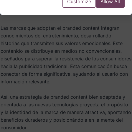
Customize
Allow All
mediático en España, creando expectativa y reforzando
su identidad de marca.
Las marcas que adoptan el branded content integran
conocimientos del entretenimiento, desarrollando
historias que transmiten sus valores emocionales. Este
contenido se distribuye en medios no convencionales,
diseñados para superar la resistencia de los consumidores
hacia la publicidad tradicional. Esta comunicación busca
conectar de forma significativa, ayudando al usuario con
información relevante.
Así, una estrategia de branded content bien adaptada y
orientada a las nuevas tecnologías proyecta el propósito
y la identidad de la marca de manera atractiva, aportando
beneficios duraderos y posicionándola en la mente del
consumidor.